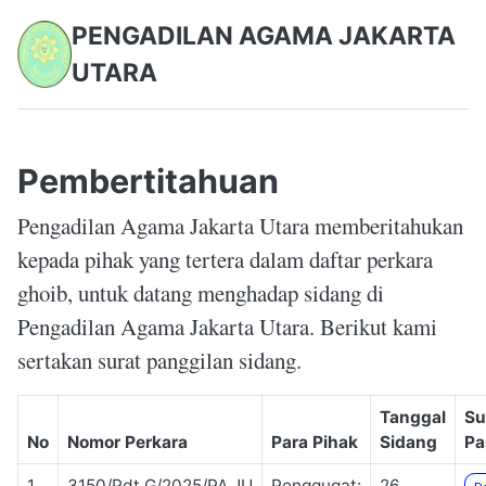
PENGADILAN AGAMA JAKARTA
UTARA
Pembertitahuan
Pengadilan Agama Jakarta Utara memberitahukan
kepada pihak yang tertera dalam daftar perkara
ghoib, untuk datang menghadap sidang di
Pengadilan Agama Jakarta Utara. Berikut kami
sertakan surat panggilan sidang.
Tanggal
Su
No
Nomor Perkara
Para Pihak
Sidang
Pa
1
3150/Pdt.G/2025/PA.JU
Penggugat:
26